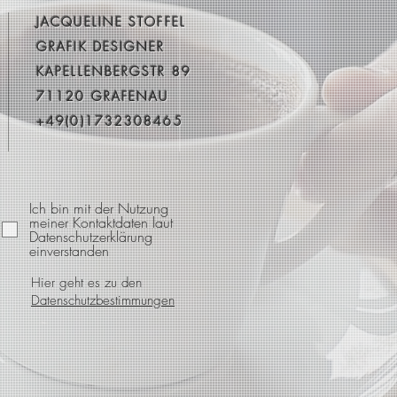
JACQUELINE STOFFEL
GRAFIK DESIGNER
KAPELLENBERGSTR 89
71120 GRAFENAU
+49(0)1732308465
Ich bin mit der Nutzung
meiner Kontaktdaten laut
Datenschutzerklärung
einverstanden
Hier geht es zu den
Datenschutzbestimmungen