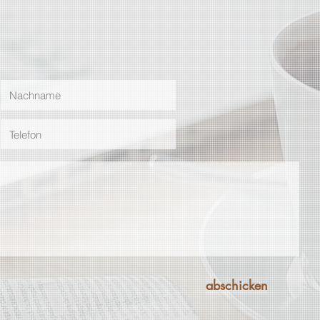
t
abschicken